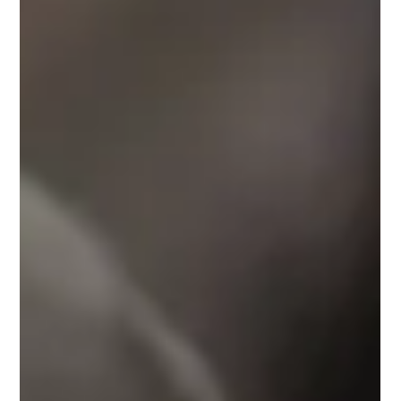
Mariola
5 févr. 2025
3 min de lecture
Comment choisir la forme de sourcils
idéale pour votre visage ?
Les sourcils sont l’élément clé qui structure et équilibre votre
visage. Une forme bien choisie peut illuminer le regard,
affiner les...