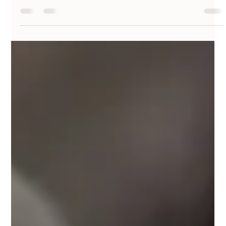
Mariola
5 févr. 2025
3 min de lecture
Comment choisir la forme de sourcils
idéale pour votre visage ?
Les sourcils sont l’élément clé qui structure et équilibre votre
visage. Une forme bien choisie peut illuminer le regard,
affiner les...